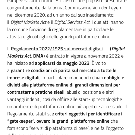
europee si confrontano. È il caso di due proposte presentate
Chi
congiuntamente dalla prima Commissione Von der Leyen
siamo
nel dicembre 2020, ad un anno dal suo insediamento:
il
Digital Markets Act
e il
Digital Services Act
. I due atti hanno
la comune funzione di regolamentare in particolare le
attività e gli obblighi delle grandi piattaforme online.
Il
Regolamento 2022/1925 sui mercati digitali
(
Digital
Markets Act
, DMA)
è entrato in vigore a novembre 2022 e
Europass
ha iniziato ad
applicarsi da maggio 2023
. È volto
-
a
garantire condizioni di parità sul mercato a tutte le
Sede
imprese digitali
, in particolare imponendo chiari
obblighi e
di
divieti alle piattaforme online di grandi dimensioni per
Parma
contrastarne pratiche sleali
, abusi di posizione e altri
vantaggi indebiti, così da offrire alle start-up tecnologiche
un ambiente di piattaforma online più aperto e accessibile. Il
Regolamento stabilisce
criteri oggettivi per identificare i
Seguici
“gatekeeper”, ovvero le grandi piattaforme online
che
su
forniscono “servizi di piattaforma di base”, e ne fa l’oggetto