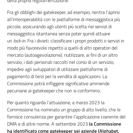
della propria regolamentazione.
Fra gli obblighi dei gatekeeper, ad esempio, rientra l’aprirsi
all’interoperabilità con le piattaforme di messaggistica più
piccole, assicurando agli utenti più scelta nei servizi di
messaggistica istantanea senza poter quindi attuare
un
lock-in
. Fra i divieti: classificare i propri prodotti o servizi in
modo più favorevole rispetto a quelli di altri operatori del
mercato (autoagevolazione); riutilizzare, ai fini di un altro
servizio, i dati personali raccolti nel corso di un servizio;
impedire agli sviluppatori di utilizzare piattaforme di
Regione
pagamento di terzi per la vendita di applicazioni. La
Emilia-
Romagna
Commissione potrà infliggere significative ammende
pecuniarie ai gatekeeper che non si conformino.
Regione
Per quanto riguarda l’attuazione, a marzo 2023 la
Commissione ha nominato un gruppo di alto livello, che le
Novità
fornisce consulenza per garantire l’applicazione coerente del
DMA e di altre norme. A settembre 2023
la Commissione
Servizi
ha identificato come gatekeeper sei aziende (Alphabet,