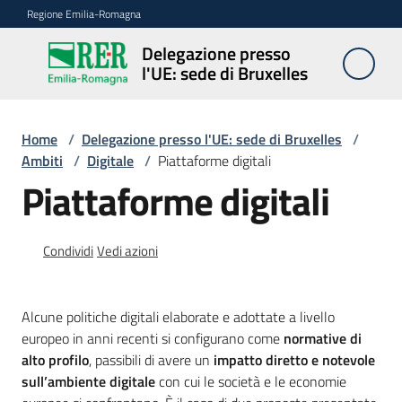
Vai al contenuto
Vai alla navigazione
Vai al footer
Regione Emilia-Romagna
Delegazione presso
Delegazione
l'UE: sede di Bruxelles
presso l'UE:
sede di
Bruxelles
Home
/
Delegazione presso l'UE: sede di Bruxelles
/
Ambiti
/
Digitale
/
Piattaforme digitali
Piattaforme digitali
Novità
Condividi
Vedi azioni
Ambiti
Alcune politiche digitali elaborate e adottate a livello
europeo in anni recenti si configurano come
normative di
Opportunità
alto profilo
, passibili di avere un
impatto diretto e notevole
sull’ambiente digitale
con cui le società e le economie