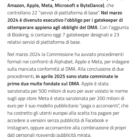
Amazon, Apple, Meta, Microsoft e ByteDance)
, che
Leggi Atti Bandi
controllano 22 “servizi di piattaforma di base”.
Nel marzo
2024 è divenuto esecutivo l’obbligo per i gatekeeper di
ottemperare appieno agli obblighi del DMA
. Con l’aggiunta
di Booking, si contano oggi 7 gatekeeper designati e 23
relativi servizi di piattaforma di base.
Argomenti
Nel marzo 2024 la Commissione ha avviato procedimenti
formali nei confronti di Alphabet, Apple e Meta, per indagare
sulla mancata conformità al DMA. Alla conclusione di due
procedimenti,
in aprile 2025 sono state comminate le
prime due multe fondate sul DMA
. Apple è stata
sanzionata per 500 milioni di euro per aver violato le norme
sugli
app store
. Meta è stata sanzionata per 200 milioni di
euro per il suo modello pubblicitario “paga o acconsenti”, che
ha costretto gli utenti europei alla scelta tra pagare per
accedere a versioni senza pubblicità di Facebook e
Instagram, oppure acconsentire alla combinazione di propri
dati personali ricevendo pubblicità mirata.