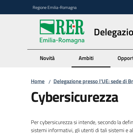
Vai al contenuto
Vai alla navigazione
Vai al footer
Regione Emilia-Romagna
Delegazio
Novità
Ambiti
Opport
Home
Delegazione presso l'UE: sede di B
/
Cybersicurezza
Per cybersicurezza si intende, secondo la defi
sistemi informativi, gli utenti di tali sistemi e