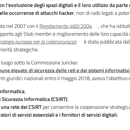
on l’evoluzione degli spazi digitali e il loro utilizzo da par
 delle occorrenze di attacchi hacker
, non di rado legati a pot
ato nel 2007 con il
Regolamento 460/2004
, che ha istituit
pporto agli Stati membri e miglioramento delle loro capacità 
rategia europea per la cybersicurezza
è stata pubblicata da
riorità strategiche.
o luogo sotto la Commissione Juncker.
une elevato di sicurezza delle reti e dei sistemi informativ
i giuridici nazionali entro il maggio 2018, aveva l’obiettivo 
 informatica
;
di Sicurezza Informatica (CSIRT)
;
 una rete dei CSIRT
per consentire la cooperazione strategica
tori di servizi essenziali e i fornitori di servizi digitali
;