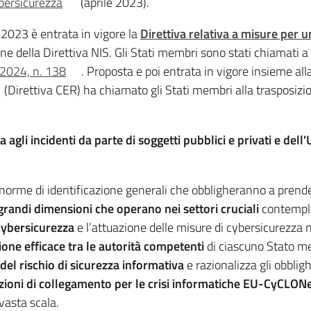
bersicurezza
(aprile 2023).
o 2023 è entrata in vigore la
Direttiva relativa a misure per 
ne della Direttiva NIS. Gli Stati membri sono stati chiamati a 
 2024, n. 138
. Proposta e poi entrata in vigore insieme a
(Direttiva CER) ha chiamato gli Stati membri alla trasposizi
a agli incidenti da parte di soggetti pubblici e privati e de
 norme di identificazione generali che obbligheranno a prender
grandi dimensioni che operano nei settori cruciali
contemplat
cybersicurezza
e l’attuazione delle misure di cybersicurezza n
ne efficace tra le autorità competenti
di ciascuno Stato 
 del rischio di sicurezza informativa
e razionalizza gli obbligh
zioni di collegamento per le crisi informatiche EU-CyCLON
 vasta scala.