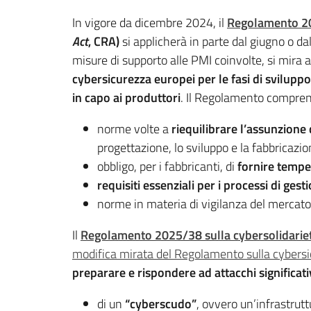
In vigore da dicembre 2024, il
Regolamento 202
Act
, CRA)
si applicherà in parte dal giugno o d
misure di supporto alle PMI coinvolte, si mira 
cybersicurezza europei per le fasi di svilup
in capo ai produttori
. Il Regolamento compre
norme volte a
riequilibrare l’assunzione 
progettazione, lo sviluppo e la fabbricazi
obbligo, per i fabbricanti, di
fornire tempe
requisiti essenziali per i processi di gest
norme in materia di vigilanza del mercato
Il
Regolamento 2025/38 sulla cybersolidarie
modifica mirata del Regolamento sulla cybers
preparare e rispondere ad attacchi significati
di un
“cyberscudo”
, ovvero un’infrastru