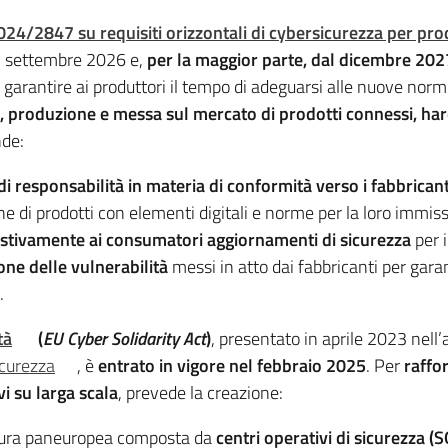
4/2847 su requisiti orizzontali di cybersicurezza per prodo
al settembre 2026 e,
per la maggior parte, dal dicembre 202
a garantire ai produttori il tempo di adeguarsi alle nuove nor
po, produzione e messa sul mercato di prodotti connessi, ha
nde:
di responsabilità in materia di conformità verso i fabbricant
one di prodotti con elementi digitali e norme per la loro immi
stivamente ai consumatori aggiornamenti di sicurezza
per i
ione delle vulnerabilità
messi in atto dai fabbricanti per gara
.
tà
(
EU Cyber Solidarity Act
)
, presentato in aprile 2023 nell
icurezza
, è
entrato in vigore nel febbraio 2025
. Per
raffor
vi su larga scala
, prevede la creazione:
ttura paneuropea composta da
centri operativi di sicurezza (S