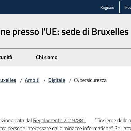
Regione
Nov
ne presso l'UE: sede di Bruxelles
unità
Chi siamo
ruxelles
Ambiti
Digitale
Cybersicurezza
/
/
/
nizione data dal
Regolamento 2019/881
, “l’insieme delle 
 altre persone interessate dalle minacce informatiche”. Se l’at