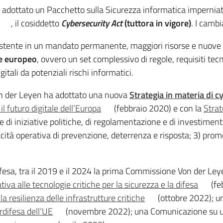
adottato un Pacchetto sulla Sicurezza informatica imperniat
, il cosiddetto
Cybersecurity Act
(tuttora in vigore)
. I camb
istente in un mandato permanente, maggiori risorse e nuov
ne europeo
, ovvero un set complessivo di regole, requisiti tec
gitali da potenziali rischi informatici.
n der Leyen ha adottato una nuova
Strategia in materia di 
l futuro digitale dell’Europa
(febbraio 2020) e con la
Strat
di iniziative politiche, di regolamentazione e di investimento
acità operativa di prevenzione, deterrenza e risposta; 3) prom
fesa, tra il 2019 e il 2024 la prima Commissione Von der Leye
tiva alle tecnologie critiche per la sicurezza e la difesa
(fe
 resilienza delle infrastrutture critiche
(ottobre 2022); 
rdifesa dell’UE
(novembre 2022); una Comunicazione su u