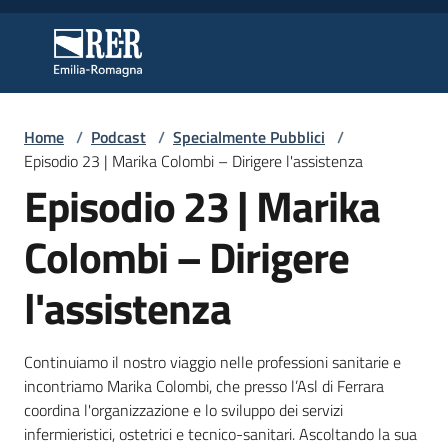
Vai al contenuto
Vai alla navigazione
Vai al footer
Regione Emilia-Romagna
Regione Emilia-Romagna
Home
/
Podcast
/
Specialmente Pubblici
/
Regione
Episodio 23 | Marika Colombi – Dirigere l'assistenza
Episodio 23 | Marika
Novità
Colombi – Dirigere
l'assistenza
Servizi
Continuiamo il nostro viaggio nelle professioni sanitarie e
Leggi
incontriamo Marika Colombi, che presso l’Asl di Ferrara
Atti
coordina l'organizzazione e lo sviluppo dei servizi
Bandi
infermieristici, ostetrici e tecnico-sanitari. Ascoltando la sua