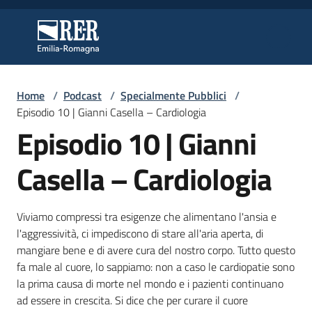
Vai al contenuto
Vai alla navigazione
Vai al footer
Regione Emilia-Romagna
Regione Emilia-Romagna
Home
/
Podcast
/
Specialmente Pubblici
/
Regione
Episodio 10 | Gianni Casella – Cardiologia
Episodio 10 | Gianni
Novità
Casella – Cardiologia
Viviamo compressi tra esigenze che alimentano l'ansia e
Servizi
l'aggressività, ci impediscono di stare all'aria aperta, di
mangiare bene e di avere cura del nostro corpo. Tutto questo
Leggi
fa male al cuore, lo sappiamo: non a caso le cardiopatie sono
Atti
la prima causa di morte nel mondo e i pazienti continuano
Bandi
ad essere in crescita. Si dice che per curare il cuore