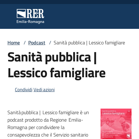
Vai al contenuto
Vai alla navigazione
Vai al footer
Regione Emilia-Romagna
Regione Emilia-Romagna
Home
/
Podcast
/
Sanità pubblica | Lessico famigliare
Regione
Sanità pubblica |
Lessico famigliare
Novità
Condividi
Vedi azioni
Servizi
Sanità pubblica | Lessico famigliare è un
Leggi
podcast prodotto da Regione Emilia-
Atti
Romagna per condividere la
Bandi
consapevolezza che il Servizio sanitario