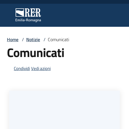
Vai al contenuto
Vai alla navigazione
Vai al footer
Regione Emilia-Romagna
Regione Emilia-Romagna
Home
/
Notizie
/
Comunicati
Regione
Comunicati
Novità
Condividi
Vedi azioni
Servizi
Leggi
Atti
Bandi