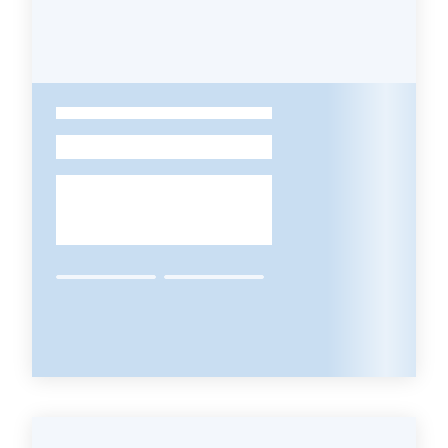
Argomenti
-
Campagne
di
comunicazione
Seguici
su