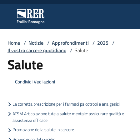
Vai al contenuto
Vai alla navigazione
Vai al footer
Regione Emilia-Romagna
Regione Emilia-Romagna
Home
/
Notizie
/
Approfondimenti
/
2025
/
Regione
Il vostro carcere quotidiano
/
Salute
Salute
Novità
Condividi
Vedi azioni
Servizi
La corretta prescrizione per i farmaci psicotropi e analgesici
ATSM Articolazione tutela salute mentale: assicurare qualità e
Leggi
assistenza efficace
Atti
Promozione della salute in carcere
Bandi
Prevenzione del suicidio