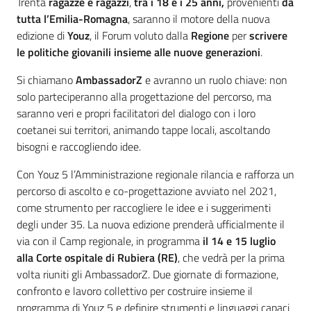
Introduzione
Trenta
ragazze e ragazzi
,
tra i 18 e i 25 anni,
provenienti
da
tutta l’Emilia-Romagna
, saranno il motore della nuova
edizione di
Youz
, il Forum voluto dalla
Regione
per
scrivere
le politiche giovanili insieme alle nuove generazioni
.
Si chiamano
AmbassadorZ
e avranno un ruolo chiave: non
solo parteciperanno alla progettazione del percorso, ma
saranno veri e propri facilitatori del dialogo con i loro
coetanei sui territori, animando tappe locali, ascoltando
bisogni e raccogliendo idee.
Con Youz 5 l’Amministrazione regionale rilancia e rafforza un
percorso di ascolto e co-progettazione avviato nel 2021,
come strumento per raccogliere le idee e i suggerimenti
degli under 35. La nuova edizione prenderà ufficialmente il
via con il Camp regionale, in programma
il 14 e 15 luglio
alla Corte ospitale di Rubiera (RE)
, che vedrà per la prima
volta riuniti gli AmbassadorZ. Due giornate di formazione,
confronto e lavoro collettivo per costruire insieme il
programma di Youz 5 e definire strumenti e linguaggi capaci