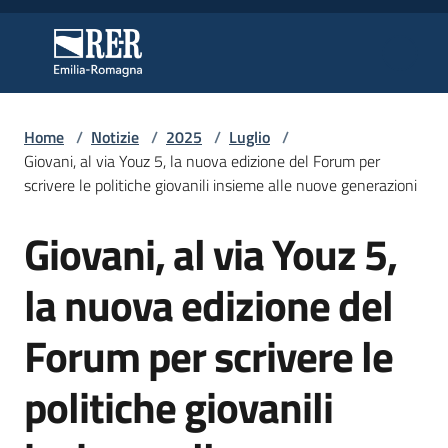
Vai al contenuto
Vai alla navigazione
Vai al footer
Regione Emilia-Romagna
Regione Emilia-Romagna
Home
/
Notizie
/
2025
/
Luglio
/
Regione
Giovani, al via Youz 5, la nuova edizione del Forum per
scrivere le politiche giovanili insieme alle nuove generazioni
Giovani, al via Youz 5,
Novità
Salta al contenuto
la nuova edizione del
Servizi
Forum per scrivere le
Leggi
politiche giovanili
Atti
Bandi