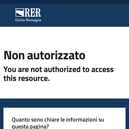
Vai al contenuto
Vai alla navigazione
Vai al footer
Regione Emilia-Romagna
Regione Emilia-Romagna
Regione
Non autorizzato
You are not authorized to access
Novità
this resource.
Servizi
Leggi
Atti
Quanto sono chiare le informazioni su
Bandi
questa pagina?