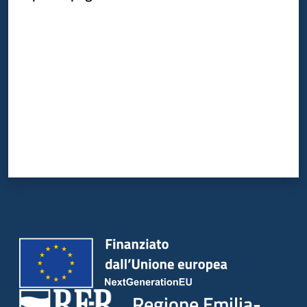
Valuta da 1 a 5 stelle
Argomenti
Campagne
di
comunicazione
Seguici
su
Regione Emilia-