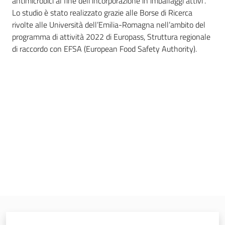
antimicrobici al fine dell’incorporazione in imballaggi attivi”.
Chi
Lo studio è stato realizzato grazie alle Borse di Ricerca
siamo
rivolte alle Università dell’Emilia-Romagna nell’ambito del
programma di attività 2022 di Europass, Struttura regionale
di raccordo con EFSA (European Food Safety Authority).
Sede
di
Bruxelles
Seguici
su