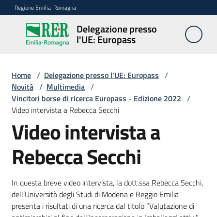
Vai al contenuto
Vai alla navigazione
Vai al footer
Regione Emilia-Romagna
Delegazione presso
Delegazione
l'UE: Europass
presso l'UE:
Europass
Home
/
Delegazione presso l'UE: Europass
/
Novità
/
Multimedia
/
Vincitori borse di ricerca Europass - Edizione 2022
/
Novità
Video intervista a Rebecca Secchi
Video intervista a
Pareri
Rebecca Secchi
EFSA
In questa breve video intervista, la dott.ssa Rebecca Secchi,
Opportunità
dell’Università degli Studi di Modena e Reggio Emilia
presenta i risultati di una ricerca dal titolo “Valutazione di