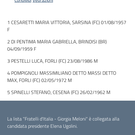
Condividi
Vedi azioni
Argomenti
1 CESARETTI MARIA VITTORIA, SARSINA (FC) 01/08/1957
F
2 DI PENTIMA MARIA GABRIELLA, BRINDISI (BR)
04/09/1959 F
Campagne
di
3 PESTELLI LUCA, FORLI (FC) 23/08/1986 M
comunicazione
4 POMPIGNOLI MASSIMILIANO DETTO MASSI DETTO
MAX, FORLI (FC) 02/05/1972 M
5 SPINELLI STEFANO, CESENA (FC) 26/02/1962 M
Seguici
su
La lista "Fratelli d'Italia - Giorgia Meloni" è collegata alla
candidata presidente Elena Ugolini.