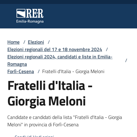
Vai al contenuto
Vai alla navigazione
Vai al footer
Regione Emilia-Romagna
Regione Emilia-Romagna
Home
/
Elezioni
/
Regione
Elezioni regionali del 17 e 18 novembre 2024
/
Elezioni regionali 2024, candidati e liste in Emilia-
/
Romagna
Forlì-Cesena
/
Fratelli d'Italia - Giorgia Meloni
Novità
Fratelli d'Italia -
Giorgia Meloni
Servizi
Leggi
Candidate e candidati della lista "Fratelli d'Italia - Giorgia
Atti
Meloni" in provincia di Forlì-Cesena
Bandi