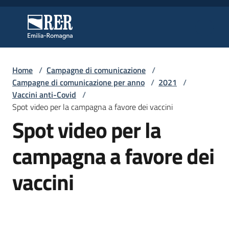
Vai al contenuto
Vai alla navigazione
Vai al footer
Regione Emilia-Romagna
Regione Emilia-Romagna
Home
/
Campagne di comunicazione
/
Regione
Campagne di comunicazione per anno
/
2021
/
Vaccini anti-Covid
/
Spot video per la campagna a favore dei vaccini
Spot video per la
Novità
campagna a favore dei
Servizi
vaccini
Leggi
Atti
Bandi