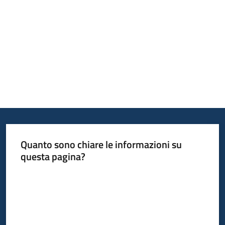
Argomenti
Campagne
di
comunicazione
Menu selezionato
Quanto sono chiare le informazioni su
questa pagina?
Seguici
su
Valuta da 1 a 5 stelle