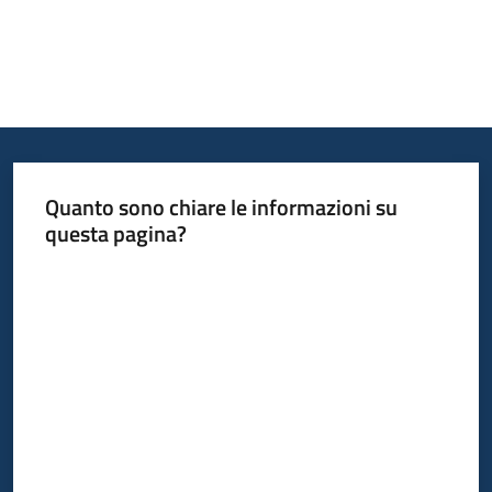
Argomenti
Campagne
Quanto sono chiare le informazioni su
di
questa pagina?
comunicazione
Valuta da 1 a 5 stelle
Seguici
su