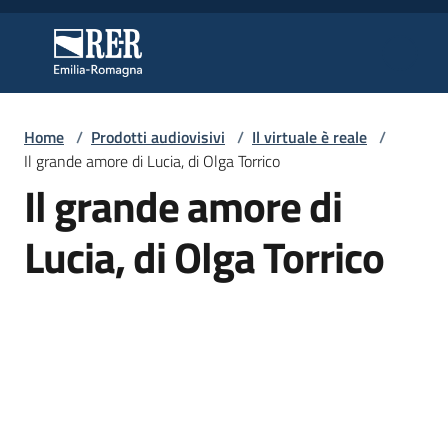
Vai al contenuto
Vai alla navigazione
Vai al footer
Regione Emilia-Romagna
Regione Emilia-Romagna
Home
/
Prodotti audiovisivi
/
Il virtuale è reale
/
Regione
Il grande amore di Lucia, di Olga Torrico
Il grande amore di
Novità
Lucia, di Olga Torrico
Servizi
Leggi
Atti
Bandi