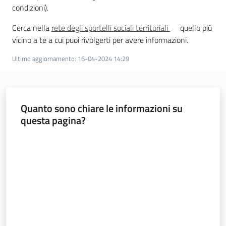
a
condizioni).
n
Cerca nella
rete degli sportelli sociali territoriali
quello più
i
vicino a te a cui puoi rivolgerti per avere informazioni.
g
r
Ultimo aggiornamento
:
16-04-2024 14:29
a
m
m
a
Quanto sono chiare le informazioni su
questa pagina?
Valuta da 1 a 5 stelle
Regione
Emilia-
Romagna
Regione