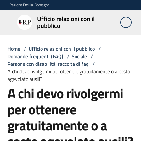
Vai al contenuto
Vai alla navigazione
Vai al footer
Regione Emilia-Romagna
Ufficio relazioni con il
Ufficio
pubblico
relazioni
con il
pubblico
Home
/
Ufficio relazioni con il pubblico
/
Domande frequenti (FAQ)
/
Sociale
/
Persone con disabilità: raccolta di faq
/
A chi devo rivolgermi per ottenere gratuitamente o a costo
Novità
agevolato ausili?
A chi devo rivolgermi
Salta al contenuto
Servizi
per ottenere
dell'Urp
gratuitamente o a
Accesso
e