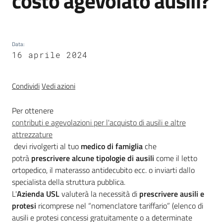
costo agevolato ausili?
trasparenza
Data
:
Domande
16 aprile 2024
frequenti
(FAQ)
Menu selezionato
Condividi
Vedi azioni
P
e
Per ottenere
r
contributi e agevolazioni per l'acquisto di ausili e altre
s
attrezzature
o
devi rivolgerti al tuo
medico di famiglia
che
n
potrà
prescrivere alcune tipologie di ausili
come il letto
e
ortopedico, il materasso antidecubito ecc. o inviarti dallo
e
specialista della struttura pubblica.
o
L'
Azienda USL
valuterà la necessità di
prescrivere ausili e
r
protesi
ricomprese nel “nomenclatore tariffario” (elenco di
g
ausili e protesi concessi gratuitamente o a determinate