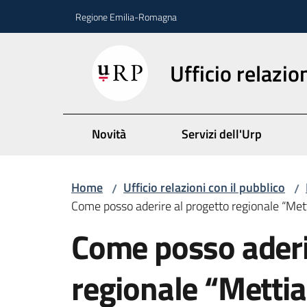
Vai al contenuto
Vai alla navigazione
Vai al footer
Regione Emilia-Romagna
Ufficio relazio
Novità
Servizi dell'Urp
Home
Ufficio relazioni con il pubblico
/
/
Come posso aderire al progetto regionale “Metti
Salta al contenuto
Come posso aderi
regionale “Mettiam