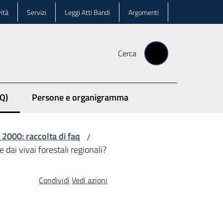
ità
Servizi
Leggi Atti Bandi
Argomenti
Cerca
Q)
Persone e organigramma
 2000: raccolta di faq
/
dai vivai forestali regionali?
Condividi
Vedi azioni