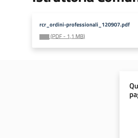
rcr_ordini-professionali_120907.pdf
(
PDF
-
1,1 MB
)
Qu
pa
Valut