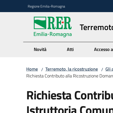
Vai al contenuto
Vai alla navigazione
Vai al footer
Regione Emilia-Romagna
Terremoto
Novità
Atti
Accesso a
Home
Terremoto, la ricostruzione
Gli 
/
/
Richiesta Contributo alla Ricostruzione Doman
Richiesta Contri
Istruttoria Comun