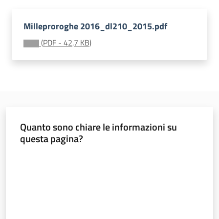
Monitoraggio
Milleproroghe 2016_dl210_2015.pdf
(
PDF
-
42,7 KB
)
A
g
e
Quanto sono chiare le informazioni su
n
questa pagina?
z
i
Valuta da 1 a 5 stelle
a
r
e
g
i