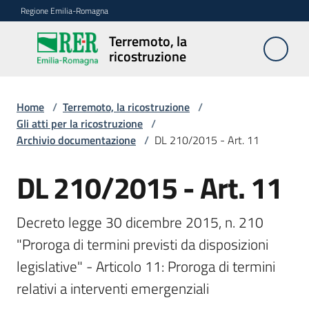
Vai al contenuto
Vai alla navigazione
Vai al footer
Regione Emilia-Romagna
Terremoto, la
Terremoto,
ricostruzione
la
ricostruzione
Home
/
Terremoto, la ricostruzione
/
Gli atti per la ricostruzione
/
Archivio documentazione
/
DL 210/2015 - Art. 11
Novità
DL 210/2015 - Art. 11
Atti
Decreto legge 30 dicembre 2015, n. 210 
"Proroga di termini previsti da disposizioni 
Accesso
legislative" - Articolo 11: Proroga di termini 
ai
contributi
relativi a interventi emergenziali