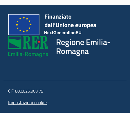
o
n
a
l
e
R
Regione Emilia-
i
Romagna
c
o
s
t
r
u
C.F. 800.625.903.79
z
i
Impostazioni cookie
o
n
i