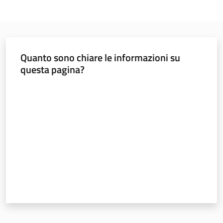
Monitoraggio
Quanto sono chiare le informazioni su
questa pagina?
Valuta da 1 a 5 stelle
A
g
e
n
z
i
a
r
e
g
i