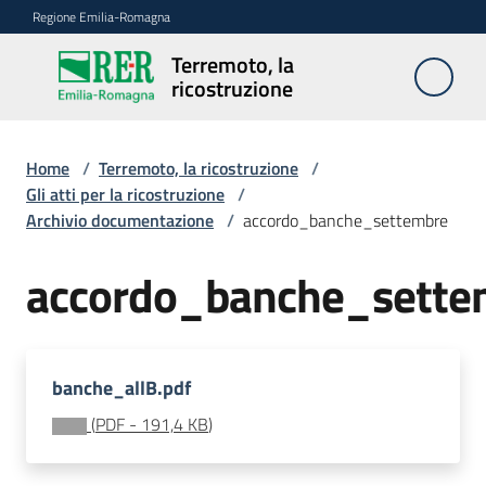
Vai al contenuto
Vai alla navigazione
Vai al footer
Regione Emilia-Romagna
Terremoto, la
Terremoto,
ricostruzione
la
ricostruzione
Home
/
Terremoto, la ricostruzione
/
Gli atti per la ricostruzione
/
Archivio documentazione
/
accordo_banche_settembre
Novità
accordo_banche_sette
Atti
banche_allB.pdf
Accesso
ai
(
PDF
-
191,4 KB
)
contributi