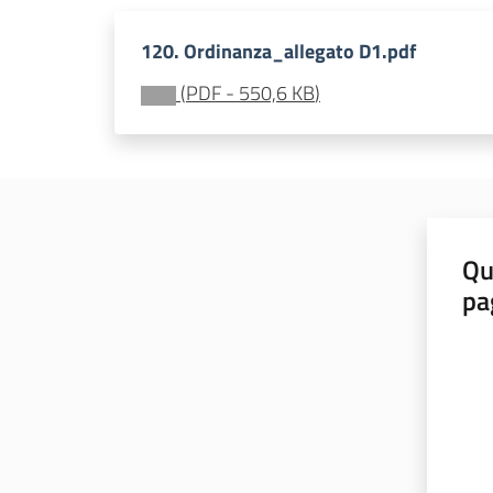
120. Ordinanza_allegato D1.pdf
(
PDF
-
550,6 KB
)
Qu
pa
Valut