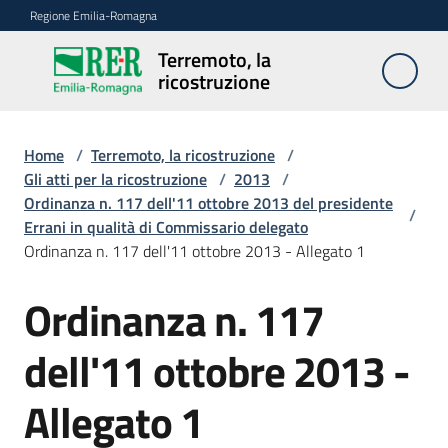
Vai al contenuto
Vai alla navigazione
Vai al footer
Regione Emilia-Romagna
Terremoto, la
Terremoto,
ricostruzione
la
ricostruzione
Home
/
Terremoto, la ricostruzione
/
Gli atti per la ricostruzione
/
2013
/
Ordinanza n. 117 dell'11 ottobre 2013 del presidente
Novità
/
Errani in qualità di Commissario delegato
Ordinanza n. 117 dell'11 ottobre 2013 - Allegato 1
Atti
Ordinanza n. 117
dell'11 ottobre 2013 -
Accesso
ai
Allegato 1
contributi