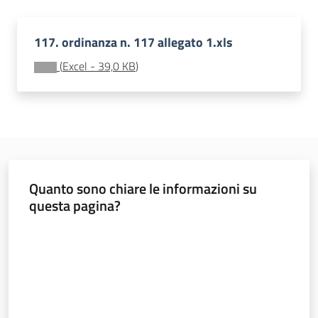
Monitoraggio
117. ordinanza n. 117 allegato 1.xls
(
Excel
-
39,0 KB
)
A
g
e
Quanto sono chiare le informazioni su
n
questa pagina?
z
i
Valuta da 1 a 5 stelle
a
r
e
g
i