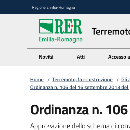
Vai al contenuto
Vai alla navigazione
Vai al footer
Regione Emilia-Romagna
Terremoto
Novità
Atti
Accesso a
Home
Terremoto, la ricostruzione
Gli 
/
/
Ordinanza n. 106 del 16 settembre 2013 del 
Ordinanza n. 106
Approvazione dello schema di con