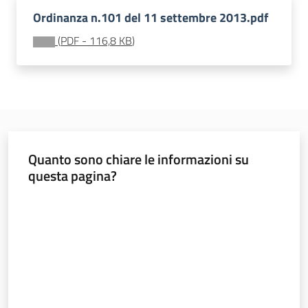
o
Ordinanza n.101 del 11 settembre 2013.pdf
n
(
PDF
-
116,8 KB
)
a
l
e
R
i
c
o
Quanto sono chiare le informazioni su
s
questa pagina?
t
r
Valuta da 1 a 5 stelle
u
z
i
o
n
i