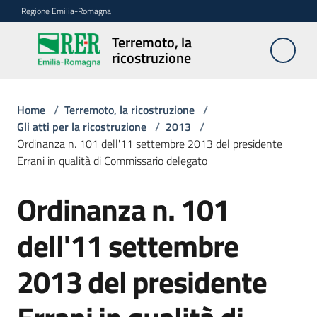
Vai al contenuto
Vai alla navigazione
Vai al footer
Regione Emilia-Romagna
Terremoto, la
Terremoto,
ricostruzione
la
ricostruzione
Home
/
Terremoto, la ricostruzione
/
Gli atti per la ricostruzione
/
2013
/
Ordinanza n. 101 dell'11 settembre 2013 del presidente
Novità
Errani in qualità di Commissario delegato
Ordinanza n. 101
Atti
dell'11 settembre
Accesso
2013 del presidente
ai
contributi