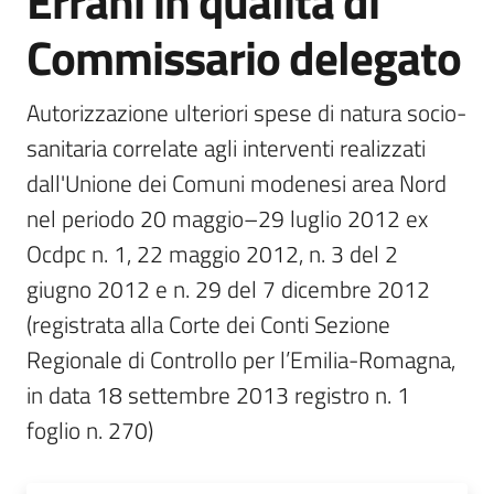
Errani in qualità di
Commissario delegato
Monitoraggio
Autorizzazione ulteriori spese di natura socio-
sanitaria correlate agli interventi realizzati 
dall'Unione dei Comuni modenesi area Nord 
nel periodo 20 maggio–29 luglio 2012 ex 
A
g
Ocdpc n. 1, 22 maggio 2012, n. 3 del 2 
e
giugno 2012 e n. 29 del 7 dicembre 2012 
n
(registrata alla Corte dei Conti Sezione 
z
i
Regionale di Controllo per l’Emilia-Romagna, 
a
in data 18 settembre 2013 registro n. 1 
r
foglio n. 270)
e
g
i