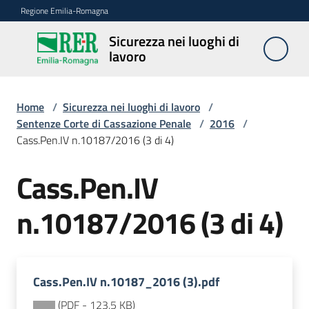
Vai al contenuto
Vai alla navigazione
Vai al footer
Regione Emilia-Romagna
Sicurezza nei luoghi di
Sicurezza
lavoro
nei
luoghi di
lavoro
Home
/
Sicurezza nei luoghi di lavoro
/
Sentenze Corte di Cassazione Penale
/
2016
/
Cass.Pen.IV n.10187/2016 (3 di 4)
Notizie
Cass.Pen.IV
Sicurezza
n.10187/2016 (3 di 4)
nelle
costruzioni
Cass.Pen.IV n.10187_2016 (3).pdf
Coordinamento
prevenzione
(
PDF
-
123,5 KB
)