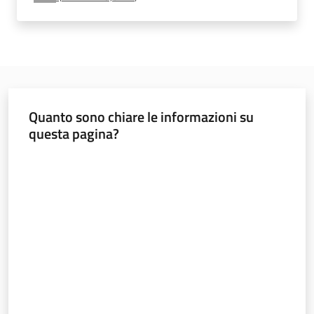
e
vigilanza
Servizi
per
Quanto sono chiare le informazioni su
la
questa pagina?
sicurezza
Valuta da 1 a 5 stelle
Ambiti
INAIL