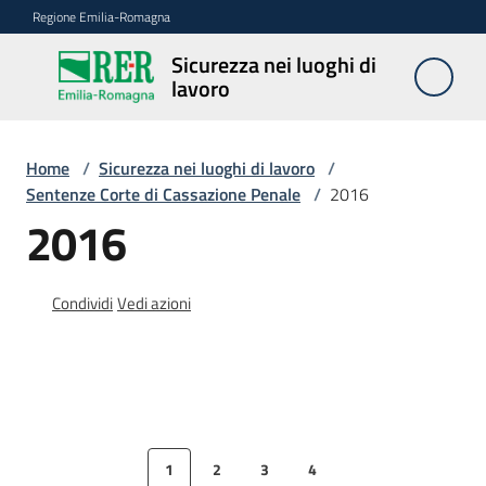
Vai al contenuto
Vai alla navigazione
Vai al footer
Regione Emilia-Romagna
Sicurezza nei luoghi di
Sicurezza
lavoro
nei
luoghi di
lavoro
Home
/
Sicurezza nei luoghi di lavoro
/
Sentenze Corte di Cassazione Penale
/
2016
2016
Notizie
Condividi
Vedi azioni
Sicurezza
nelle
costruzioni
Coordinamento
1
2
3
4
prevenzione
Pagina precedente
Pagina
Pagina
Pagina
Pagina
Pagina successiva