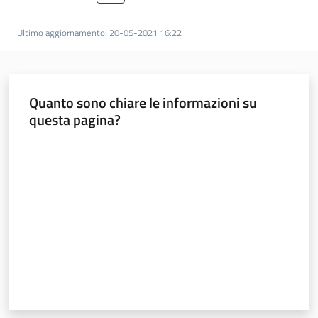
e
vigilanza
Ultimo aggiornamento
:
20-05-2021 16:22
Servizi
Quanto sono chiare le informazioni su
per
questa pagina?
la
sicurezza
Valuta da 1 a 5 stelle
Ambiti
INAIL