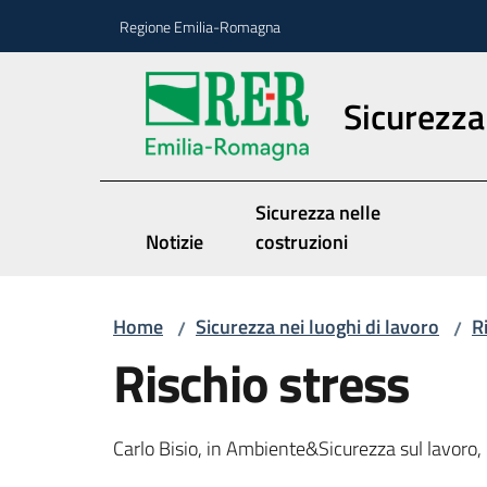
Vai al contenuto
Vai alla navigazione
Vai al footer
Regione Emilia-Romagna
Sicurezza 
Sicurezza nelle
Notizie
costruzioni
Home
Sicurezza nei luoghi di lavoro
R
/
/
Rischio stress
Carlo Bisio, in Ambiente&Sicurezza sul lavoro, 