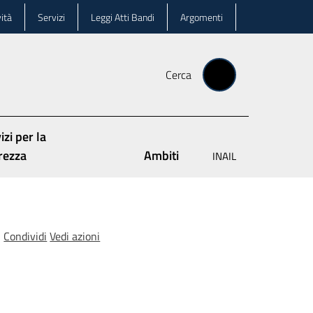
ità
Servizi
Leggi Atti Bandi
Argomenti
Cerca
izi per la
rezza
Ambiti
INAIL
Condividi
Vedi azioni