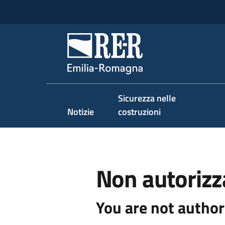
Vai al contenuto
Vai alla navigazione
Vai al footer
Regione Emilia-Romag
Sicurezza nelle
Notizie
costruzioni
Non autorizz
You are not author