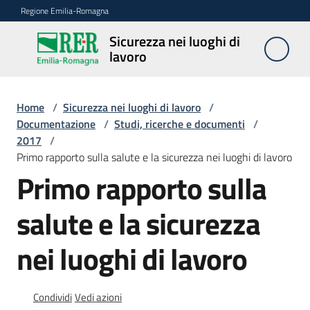
Vai al contenuto
Vai alla navigazione
Vai al footer
Regione Emilia-Romagna
Sicurezza nei luoghi di
Sicurezza
lavoro
nei
luoghi di
lavoro
Home
/
Sicurezza nei luoghi di lavoro
/
Documentazione
/
Studi, ricerche e documenti
/
2017
/
Primo rapporto sulla salute e la sicurezza nei luoghi di lavoro
Notizie
Primo rapporto sulla
Sicurezza
salute e la sicurezza
nelle
costruzioni
nei luoghi di lavoro
Coordinamento
Condividi
Vedi azioni
prevenzione