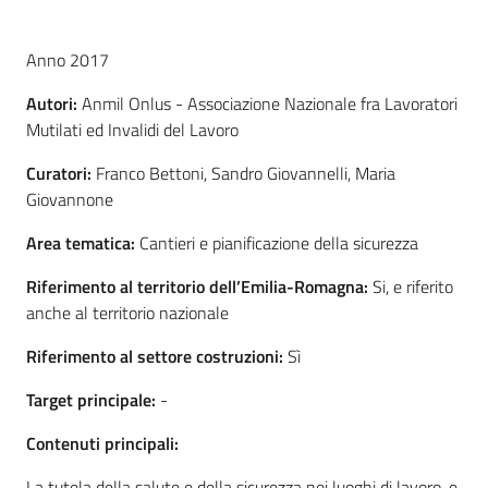
e
vigilanza
Anno 2017
Autori:
Anmil Onlus - Associazione Nazionale fra Lavoratori
Servizi
Mutilati ed Invalidi del Lavoro
per
Curatori:
Franco Bettoni, Sandro Giovannelli, Maria
la
Giovannone
sicurezza
Area tematica:
Cantieri e pianificazione della sicurezza
Riferimento al territorio dell’Emilia-Romagna:
Si, e riferito
Ambiti
anche al territorio nazionale
Riferimento al settore costruzioni:
Sì
Target principale:
-
INAIL
Contenuti principali:
La tutela della salute e della sicurezza nei luoghi di lavoro, e