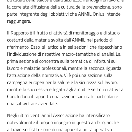
la correlata diffusione della cultura della prevenzione, sono
parte integrante degli obbiettivi che ANMIL Onlus intende
raggiungere.
Regione
Emilia-
Il Rapporto è il frutto di attività di monitoraggio e di studio
Romagna
costanti della materia svolta dall’ANMIL nel periodo di
riferimento. Esso si articola in sei sezioni, che rispecchiano
Regione
l’individuazione di rispettive macro-tematiche di analisi. La
prima sezione si concentra sulla tematica di infortuni sul
Novità
lavoro e malattie professionali, mentre la seconda riguarda
l’attuazione della normativa. Vi è poi una sezione sulla
campagna europea per la salute e la sicurezza sul lavoro,
Servizi
mentre la successiva è legata agli ambiti e settori di attività.
Concludono il rapporto una sezione sui rischi particolari e
Leggi Atti Bandi
una sul welfare aziendale.
Negli ultimi venti anni l’Associazione ha intensificato
notevolmente il proprio impegno in questo ambito, anche
Argomenti
attraverso l’istituzione di una apposita unità operativa