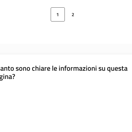
1
2
Pagina precedente
Pagina
Pagina
Pagina successiva
anto sono chiare le informazioni su questa
gina?
a da 1 a 5 stelle