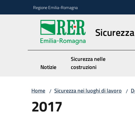
Vai al contenuto
Vai alla navigazione
Vai al footer
Regione Emilia-Romagna
Sicurezza 
Sicurezza nelle
Notizie
costruzioni
Home
Sicurezza nei luoghi di lavoro
D
/
/
2017