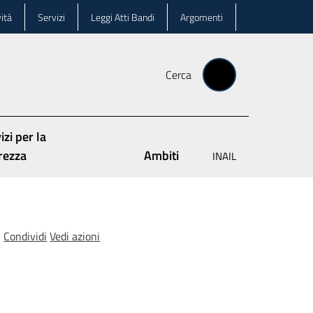
ità
Servizi
Leggi Atti Bandi
Argomenti
Cerca
izi per la
rezza
Ambiti
INAIL
Condividi
Vedi azioni