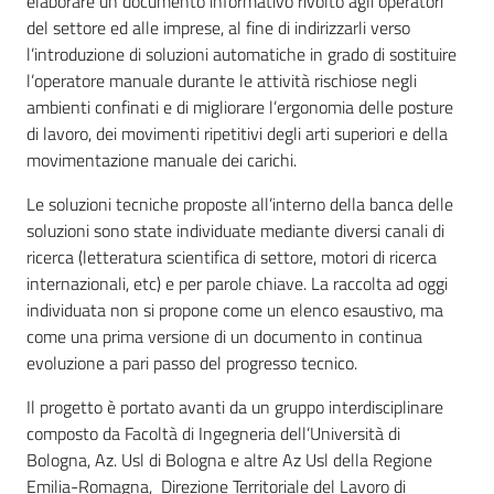
elaborare un documento informativo rivolto agli operatori
e
del settore ed alle imprese, al fine di indirizzarli verso
vigilanza
l’introduzione di soluzioni automatiche in grado di sostituire
l’operatore manuale durante le attività rischiose negli
ambienti confinati e di migliorare l’ergonomia delle posture
Servizi
di lavoro, dei movimenti ripetitivi degli arti superiori e della
per
movimentazione manuale dei carichi.
la
Le soluzioni tecniche proposte all’interno della banca delle
sicurezza
soluzioni sono state individuate mediante diversi canali di
ricerca (letteratura scientifica di settore, motori di ricerca
internazionali, etc) e per parole chiave. La raccolta ad oggi
Ambiti
individuata non si propone come un elenco esaustivo, ma
come una prima versione di un documento in continua
evoluzione a pari passo del progresso tecnico.
Il progetto è portato avanti da un gruppo interdisciplinare
composto da Facoltà di Ingegneria dell’Università di
INAIL
Bologna, Az. Usl di Bologna e altre Az Usl della Regione
Emilia-Romagna, Direzione Territoriale del Lavoro di