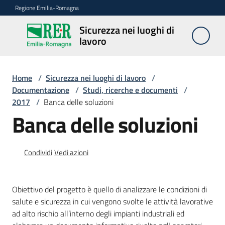
Vai al contenuto
Vai alla navigazione
Vai al footer
Regione Emilia-Romagna
Sicurezza nei luoghi di
Sicurezza
lavoro
nei
luoghi di
lavoro
Home
/
Sicurezza nei luoghi di lavoro
/
Documentazione
/
Studi, ricerche e documenti
/
2017
/
Banca delle soluzioni
Banca delle soluzioni
Notizie
Sicurezza
Condividi
Vedi azioni
nelle
costruzioni
Obiettivo del progetto è quello di analizzare le condizioni di
salute e sicurezza in cui vengono svolte le attività lavorative
Coordinamento
ad alto rischio all’interno degli impianti industriali ed
prevenzione