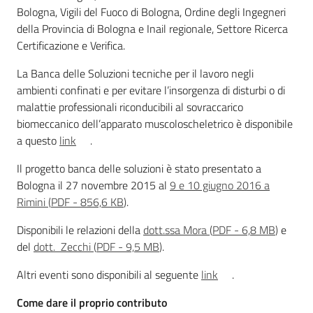
Bologna, Vigili del Fuoco di Bologna, Ordine degli Ingegneri
della Provincia di Bologna e Inail regionale, Settore Ricerca
Certificazione e Verifica.
Regione
Emilia-
La Banca delle Soluzioni tecniche per il lavoro negli
Romagna
ambienti confinati e per evitare l’insorgenza di disturbi o di
malattie professionali riconducibili al sovraccarico
biomeccanico dell’apparato muscoloscheletrico è disponibile
Regione
a questo
link
.
Novità
Il progetto banca delle soluzioni è stato presentato a
Bologna il 27 novembre 2015 al
9 e 10 giugno 2016 a
Servizi
Rimini
(
PDF
-
856,6 KB
)
.
Disponibili le relazioni della
dott.ssa Mora
(
PDF
-
6,8 MB
)
e
Leggi Atti Bandi
del
dott. Zecchi
(
PDF
-
9,5 MB
)
.
Altri eventi sono disponibili al seguente
link
.
Argomenti
Come dare il proprio contributo