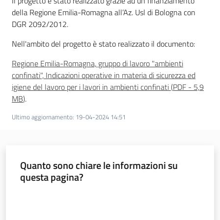
Il progetto è stato realizzato grazie ad un finanziamento
della Regione Emilia-Romagna all’Az. Usl di Bologna con
DGR 2092/2012.
Nell'ambito del progetto è stato realizzato il documento:
Regione Emilia-Romagna, gruppo di lavoro "ambienti
confinati", Indicazioni operative in materia di sicurezza ed
igiene del lavoro per i lavori in ambienti confinati
(
PDF
-
5,9
MB
)
.
Ultimo aggiornamento
:
19-04-2024 14:51
Quanto sono chiare le informazioni su
questa pagina?
Valuta da 1 a 5 stelle