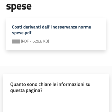
spese
e
vigilanza
Costi derivanti dall' inosservanza norme
Servizi
spese.pdf
per
(
PDF
-
629,8 KB
)
la
sicurezza
Ambiti
Quanto sono chiare le informazioni su
questa pagina?
INAIL
Valuta da 1 a 5 stelle