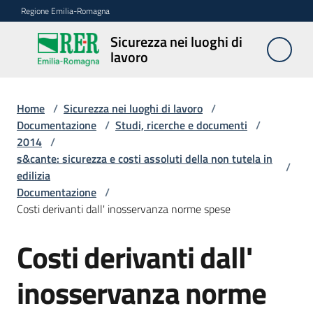
Vai al contenuto
Vai alla navigazione
Vai al footer
Regione Emilia-Romagna
Sicurezza nei luoghi di
Sicurezza
lavoro
nei
luoghi di
lavoro
Home
/
Sicurezza nei luoghi di lavoro
/
Documentazione
/
Studi, ricerche e documenti
/
2014
/
s&cante: sicurezza e costi assoluti della non tutela in
Notizie
/
edilizia
Documentazione
/
Sicurezza
Costi derivanti dall' inosservanza norme spese
nelle
costruzioni
Costi derivanti dall'
inosservanza norme
Coordinamento
prevenzione