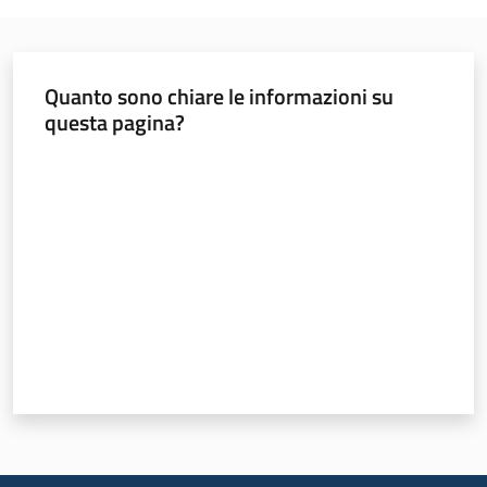
Regione
Quanto sono chiare le informazioni su
Emilia-
questa pagina?
Romagna
Valuta da 1 a 5 stelle
Regione
Novità
Servizi
Leggi Atti Bandi
Argomenti