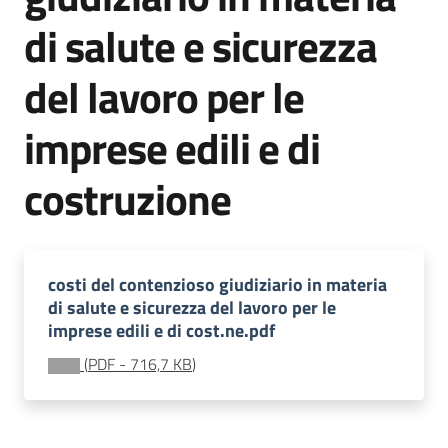
e
di salute e sicurezza
vigilanza
del lavoro per le
Servizi
imprese edili e di
per
la
costruzione
sicurezza
Ambiti
costi del contenzioso giudiziario in materia
di salute e sicurezza del lavoro per le
imprese edili e di cost.ne.pdf
(
PDF
-
716,7 KB
)
INAIL