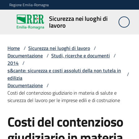
Vai al contenuto
Vai alla navigazione
Vai al footer
Regione Emilia-Romagna
Sicurezza nei luoghi di
Sicurezza
lavoro
nei
luoghi di
lavoro
Home
/
Sicurezza nei luoghi di lavoro
/
Documentazione
/
Studi, ricerche e documenti
/
2014
/
s&cante: sicurezza e costi assoluti della non tutela in
Notizie
/
edilizia
Documentazione
/
Sicurezza
Costi del contenzioso giudiziario in materia di salute e
nelle
sicurezza del lavoro per le imprese edili e di costruzione
costruzioni
Costi del contenzioso
Coordinamento
giudiziario in materia
prevenzione