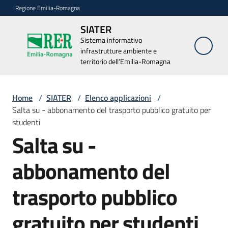
Vai al contenuto
Vai alla navigazione
Vai al footer
Regione Emilia-Romagna
SIATER
SIATER
Sistema informativo
Sistema
infrastrutture ambiente e
informativo
infrastrutture
territorio dell’Emilia-Romagna
ambiente e
territorio
dell’Emilia-
Home
/
SIATER
/
Elenco applicazioni
/
Romagna
Salta su - abbonamento del trasporto pubblico gratuito per
studenti
Salta su -
Elenco
applicazioni
abbonamento del
trasporto pubblico
Dati
aperti
gratuito per studenti