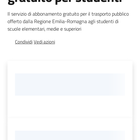
Assistenza
Il servizio di abbonamento gratuito per il trasporto pubblico
offerto dalla Regione Emilia-Romagna agli studenti di
scuole elementari, medie e superiori
Condividi
Vedi azioni
Regione
Emilia-
Romagna
Regione
Novità
Servizi
Leggi Atti Bandi