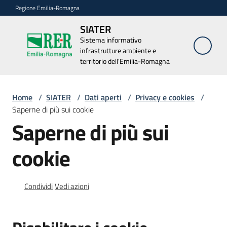
Vai al contenuto
Vai alla navigazione
Vai al footer
Regione Emilia-Romagna
SIATER
SIATER
Sistema informativo
Sistema
infrastrutture ambiente e
informativo
infrastrutture
territorio dell’Emilia-Romagna
ambiente e
territorio
dell’Emilia-
Home
/
SIATER
/
Dati aperti
/
Privacy e cookies
/
Romagna
Saperne di più sui cookie
Saperne di più sui
Elenco
cookie
applicazioni
Condividi
Vedi azioni
Dati
aperti
Menu selezionato