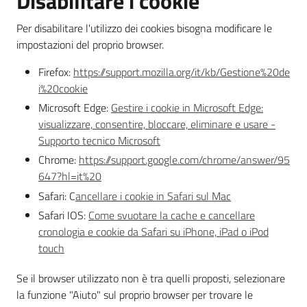
Disabilitare i cookie
Assistenza
Per disabilitare l'utilizzo dei cookies bisogna modificare le
impostazioni del proprio browser.
Firefox:
https://support.mozilla.org/it/kb/Gestione%20de
i%20cookie
Regione
Microsoft Edge:
Gestire i cookie in Microsoft Edge:
Emilia-
visualizzare, consentire, bloccare, eliminare e usare -
Romagna
Supporto tecnico Microsoft
Chrome:
https://support.google.com/chrome/answer/95
Regione
647?hl=it%20
Safari: C
ancellare i cookie in Safari sul Mac
Novità
Safari IOS:
Come svuotare la cache e cancellare
cronologia e cookie da Safari su iPhone, iPad o iPod
Servizi
touch
Leggi Atti Bandi
Se il browser utilizzato non è tra quelli proposti, selezionare
la funzione "Aiuto" sul proprio browser per trovare le