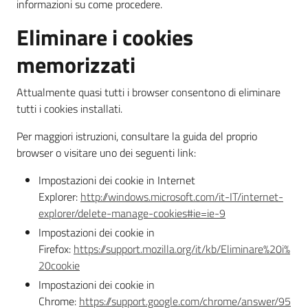
informazioni su come procedere.
Eliminare i cookies
Argomenti
memorizzati
Attualmente quasi tutti i browser consentono di eliminare
tutti i cookies installati.
Per maggiori istruzioni, consultare la guida del proprio
browser o visitare uno dei seguenti link:
Impostazioni dei cookie in Internet
Explorer:
http://windows.microsoft.com/it-IT/internet-
explorer/delete-manage-cookies#ie=ie-9
Impostazioni dei cookie in
Firefox:
https://support.mozilla.org/it/kb/Eliminare%20i%
20cookie
Impostazioni dei cookie in
Chrome:
https://support.google.com/chrome/answer/95