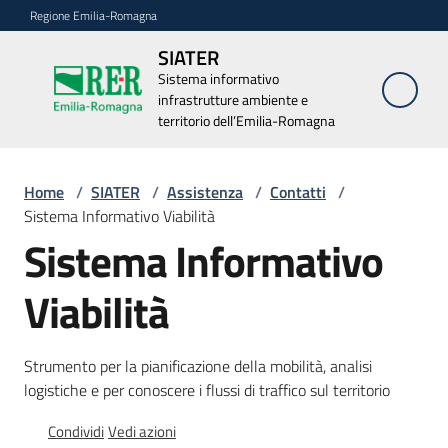
Vai al contenuto
Vai alla navigazione
Vai al footer
Regione Emilia-Romagna
SIATER
SIATER
Sistema informativo
Sistema
infrastrutture ambiente e
informativo
infrastrutture
territorio dell’Emilia-Romagna
ambiente e
territorio
dell’Emilia-
Home
/
SIATER
/
Assistenza
/
Contatti
/
Romagna
Sistema Informativo Viabilità
Sistema Informativo
Elenco
Viabilità
applicazioni
Strumento per la pianificazione della mobilità, analisi
Dati
logistiche e per conoscere i flussi di traffico sul territorio
aperti
Condividi
Vedi azioni