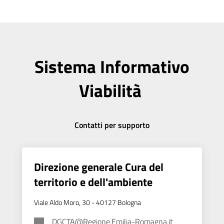
Assistenza
Menu selezionato
Sistema Informativo
Regione
Emilia-
Viabilità
Romagna
Regione
Contatti per supporto
Novità
Direzione generale Cura del
Servizi
territorio e dell'ambiente
Leggi Atti Bandi
Viale Aldo Moro, 30 - 40127 Bologna
DGCTA@Regione.Emilia-Romagna.it