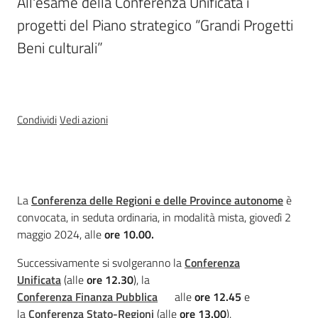
All'esame della Conferenza Unificata i 
progetti del Piano strategico “Grandi Progetti 
Temi
Beni culturali”
Appuntamenti
Menu selezionato
Condividi
Vedi azioni
Newsletter
Cos'è
La
Conferenza delle Regioni e delle Province autonome
è
convocata, in seduta ordinaria, in modalità mista, giovedì 2
maggio 2024, alle
ore 10.00.
Seguici
su
Successivamente si svolgeranno la
Conferenza
Unificata
(alle
ore 12.30
), la
Conferenza Finanza Pubblica
alle
ore 12.45
e
la
Conferenza Stato-Regioni
(alle
ore 13.00
).