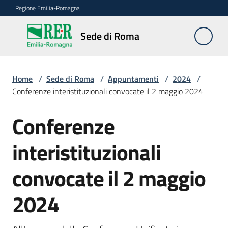
Vai al contenuto
Vai alla navigazione
Vai al footer
Regione Emilia-Romagna
Sede
Sede di Roma
di
Roma
Home
/
Sede di Roma
/
Appuntamenti
/
2024
/
Conferenze interistituzionali convocate il 2 maggio 2024
Novità
Conferenze
Salta al contenuto
interistituzionali
Servizi
della
convocate il 2 maggio
Sede
2024
Conferenze
interistituzionali