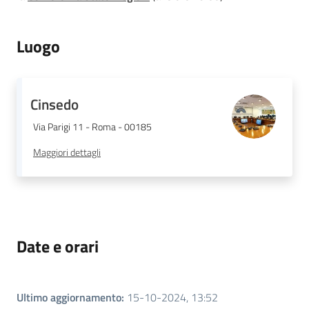
Luogo
Regione
Emilia-
Romagna
Cinsedo
Via Parigi 11 - Roma - 00185
Regione
Maggiori dettagli
Novità
Servizi
Date e orari
Leggi Atti Bandi
Ultimo aggiornamento
:
15-10-2024, 13:52