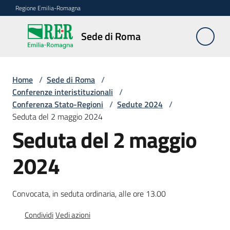
Vai al contenuto
Vai alla navigazione
Vai al footer
Regione Emilia-Romagna
Sede
Sede di Roma
di
Roma
Home
/
Sede di Roma
/
Conferenze interistituzionali
/
Conferenza Stato-Regioni
/
Sedute 2024
/
Novità
Seduta del 2 maggio 2024
Seduta del 2 maggio
Servizi
2024
della
Sede
Convocata, in seduta ordinaria, alle ore 13.00
Conferenze
interistituzionali
Condividi
Vedi azioni