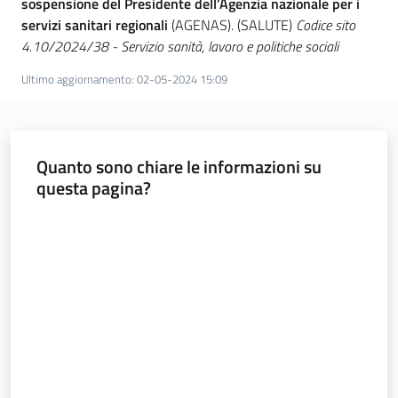
sospensione del Presidente dell’Agenzia nazionale per i
servizi sanitari regionali
(AGENAS). (SALUTE)
Codice sito
4.10/2024/38 - Servizio sanità, lavoro e politiche sociali
Ultimo aggiornamento
:
02-05-2024 15:09
Regione
Emilia-
Romagna
Quanto sono chiare le informazioni su
Regione
questa pagina?
Valuta da 1 a 5 stelle
Novità
Servizi
Leggi Atti Bandi