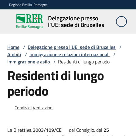
Vai al contenuto
Vai alla navigazione
Vai al footer
Regione Emilia-Romagna
Delegazione presso
Delegazione
l'UE: sede di Bruxelles
presso l'UE:
sede di
Bruxelles
Home
/
Delegazione presso l'UE: sede di Bruxelles
/
Ambiti
/
Immigrazione e relazioni internazionali
/
Immigrazione e asilo
/
Residenti di lungo periodo
Residenti di lungo
Novità
periodo
Ambiti
Condividi
Vedi azioni
Opportunità
La
Direttiva 2003/109/CE
del Consiglio, del
25