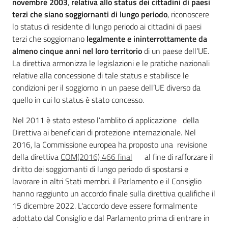
novembre 2003
,
relativa allo status dei cittadini di paesi
Chi
terzi che siano soggiornanti di lungo periodo
, riconoscere
siamo
lo status di residente di lungo periodo ai cittadini di paesi
terzi che soggiornano
legalmente e ininterrottamente da
almeno cinque anni nel loro territorio
di un paese dell’UE.
La direttiva armonizza le legislazioni e le pratiche nazionali
relative alla concessione di tale status e stabilisce le
condizioni per il soggiorno in un paese dell’UE diverso da
quello in cui lo status è stato concesso.
Europass
-
Nel 2011 è stato esteso l’amblito di applicazione della
Sede
Direttiva ai beneficiari di protezione internazionale. Nel
di
2016, la Commissione europea ha proposto una revisione
Parma
della direttiva
COM(2016) 466 final
al fine di rafforzare il
diritto dei soggiornanti di lungo periodo di spostarsi e
lavorare in altri Stati membri. il Parlamento e il Consiglio
hanno raggiunto un accordo finale sulla direttiva qualifiche il
Seguici
15 dicembre 2022. L'accordo deve essere formalmente
su
adottato dal Consiglio e dal Parlamento prima di entrare in