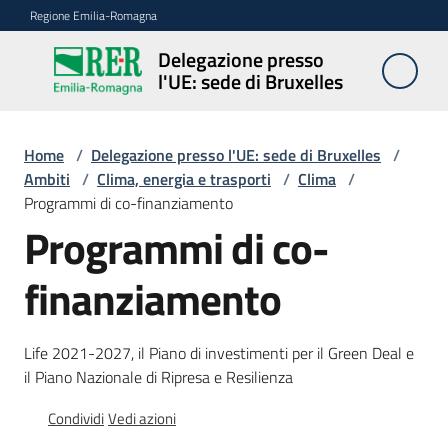
Vai al contenuto
Vai alla navigazione
Vai al footer
Regione Emilia-Romagna
Delegazione presso
Delegazione
l'UE: sede di Bruxelles
presso l'UE:
sede di
Bruxelles
Home
/
Delegazione presso l'UE: sede di Bruxelles
/
Ambiti
/
Clima, energia e trasporti
/
Clima
/
Programmi di co-finanziamento
Programmi di co-
Novità
finanziamento
Ambiti
Life 2021-2027, il Piano di investimenti per il Green Deal e
il Piano Nazionale di Ripresa e Resilienza
Opportunità
Condividi
Vedi azioni