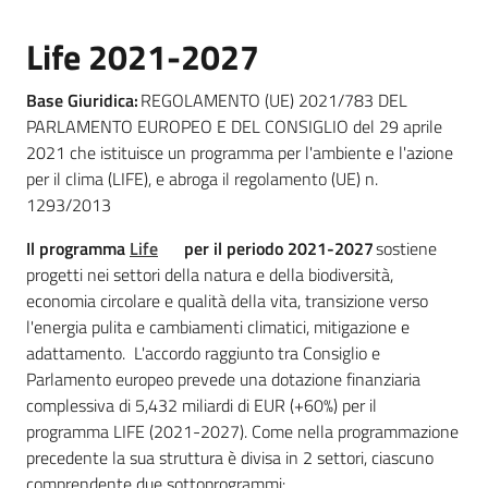
Chi
Life 2021-2027
siamo
Base Giuridica:
REGOLAMENTO (UE) 2021/783 DEL
PARLAMENTO EUROPEO E DEL CONSIGLIO del 29 aprile
2021 che istituisce un programma per l'ambiente e l'azione
per il clima (LIFE), e abroga il regolamento (UE) n.
1293/2013
Europass
-
Il programma
Life
per il periodo 2021-2027
sostiene
Sede
progetti nei settori della natura e della biodiversità,
di
economia circolare e qualità della vita, transizione verso
Parma
l'energia pulita e cambiamenti climatici, mitigazione e
adattamento. L'accordo raggiunto tra Consiglio e
Parlamento europeo prevede una dotazione finanziaria
complessiva di 5,432 miliardi di EUR (+60%) per il
Seguici
programma LIFE (2021-2027). Come nella programmazione
su
precedente la sua struttura è divisa in 2 settori, ciascuno
comprendente due sottoprogrammi: