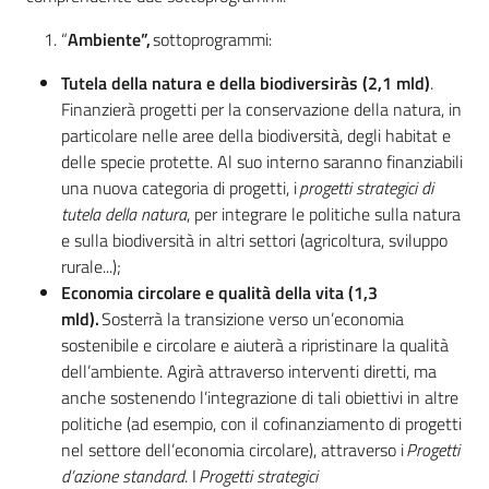
“
Ambiente”,
sottoprogrammi:
Tutela della natura e della biodiversiràs (2,1 mld)
.
Finanzierà progetti per la conservazione della natura, in
particolare nelle aree della biodiversità, degli habitat e
delle specie protette. Al suo interno saranno finanziabili
una nuova categoria di progetti, i
progetti strategici di
tutela della natura
, per integrare le politiche sulla natura
e sulla biodiversità in altri settori (agricoltura, sviluppo
Regione
rurale...);
Emilia-
Economia circolare e qualità della vita (1,3
Romagna
mld).
Sosterrà la transizione verso un’economia
sostenibile e circolare e aiuterà a ripristinare la qualità
Regione
dell’ambiente. Agirà attraverso interventi diretti, ma
anche sostenendo l’integrazione di tali obiettivi in altre
Novità
politiche (ad esempio, con il cofinanziamento di progetti
nel settore dell’economia circolare), attraverso i
Progetti
d’azione standard
. I
Progetti strategici
Servizi