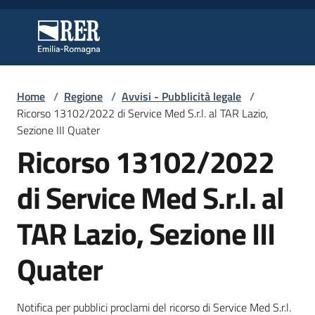
Vai al contenuto
Vai alla navigazione
Vai al footer
Regione Emilia-Romagna
Regione Emilia-Romagna
Home
/
Regione
/
Avvisi - Pubblicità legale
/
Regione
Ricorso 13102/2022 di Service Med S.r.l. al TAR Lazio,
Sezione III Quater
Ricorso 13102/2022
Novità
di Service Med S.r.l. al
TAR Lazio, Sezione III
Servizi
Quater
Leggi
Atti
Bandi
Notifica per pubblici proclami del ricorso di Service Med S.r.l.