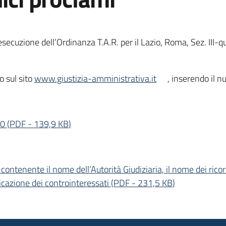
esecuzione dell’Ordinanza T.A.R. per il Lazio, Roma, Sez. III
o sul sito
www.giustizia-amministrativa.it
, inserendo il n
20
(
PDF
-
139,9 KB
)
 contenente il nome dell’Autorità Giudiziaria, il nome dei ricor
ndicazione dei controinteressati
(
PDF
-
231,5 KB
)