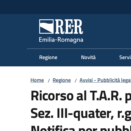
Vai al contenuto
Vai alla navigazione
Vai al footer
Regione Emilia-Romag
Regione
Novità
Servi
Home
Regione
Avvisi - Pubblicità lega
/
/
Ricorso al T.A.R. 
Sez. III-quater, r
Notifica per pubbl