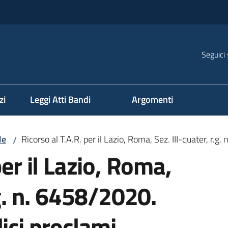
Seguici 
na
zi
Leggi Atti Bandi
Argomenti
le
Ricorso al T.A.R. per il Lazio, Roma, Sez. III-quater, r.g
/
per il Lazio, Roma,
.g. n. 6458/2020.
ici proclami