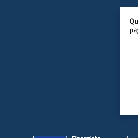
Qu
pa
Valut