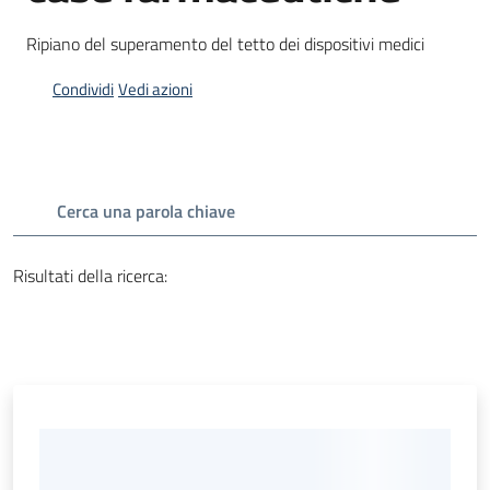
Ripiano del superamento del tetto dei dispositivi medici
Argomenti
Condividi
Vedi azioni
Campagne
Cerca una parola chiave
di
comunicazione
Risultati della ricerca
:
Seguici
su