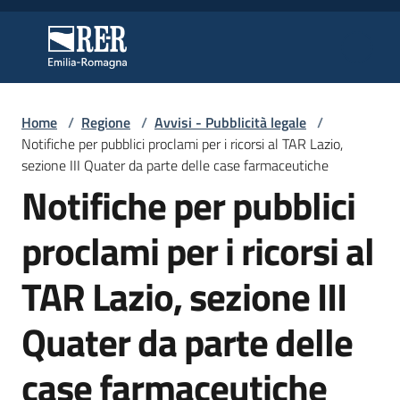
Vai al contenuto
Vai alla navigazione
Vai al footer
Regione Emilia-Romagna
Regione Emilia-Romagna
Home
/
Regione
/
Avvisi - Pubblicità legale
/
Regione
Notifiche per pubblici proclami per i ricorsi al TAR Lazio,
sezione III Quater da parte delle case farmaceutiche
Notifiche per pubblici
Novità
proclami per i ricorsi al
TAR Lazio, sezione III
Servizi
Quater da parte delle
Leggi
Atti
case farmaceutiche
Bandi