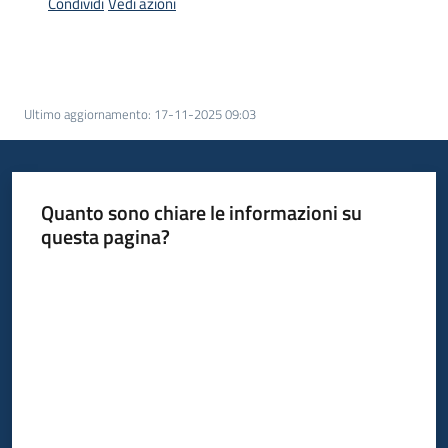
Condividi
Vedi azioni
Argomenti
Ultimo aggiornamento
:
17-11-2025 09:03
Campagne
di
Quanto sono chiare le informazioni su
comunicazione
questa pagina?
Valuta da 1 a 5 stelle
Seguici
su