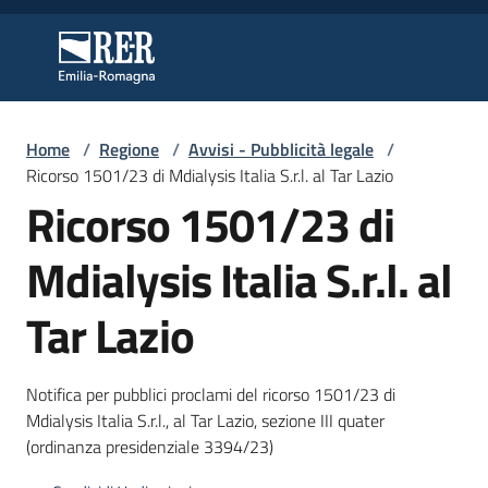
Vai al contenuto
Vai alla navigazione
Vai al footer
Regione Emilia-Romagna
Regione Emilia-Romagna
Home
/
Regione
/
Avvisi - Pubblicità legale
/
Regione
Ricorso 1501/23 di Mdialysis Italia S.r.l. al Tar Lazio
Ricorso 1501/23 di
Novità
Mdialysis Italia S.r.l. al
Tar Lazio
Servizi
Notifica per pubblici proclami del ricorso 1501/23 di
Leggi
Mdialysis Italia S.r.l., al Tar Lazio, sezione III quater
Atti
(ordinanza presidenziale 3394/23)
Bandi