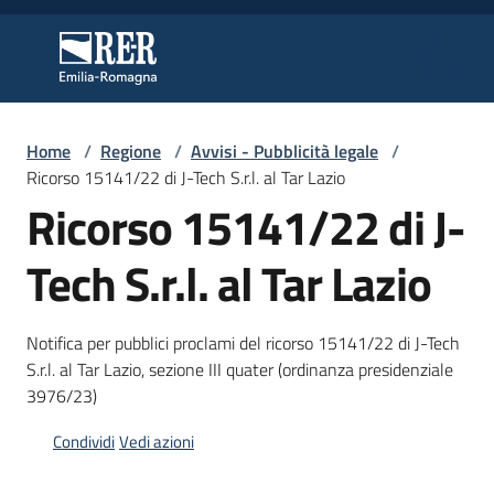
Vai al contenuto
Vai alla navigazione
Vai al footer
Regione Emilia-Romagna
Regione Emilia-Romagna
Home
/
Regione
/
Avvisi - Pubblicità legale
/
Regione
Ricorso 15141/22 di J-Tech S.r.l. al Tar Lazio
Ricorso 15141/22 di J-
Novità
Tech S.r.l. al Tar Lazio
Notifica per pubblici proclami del ricorso 15141/22 di J-Tech
Servizi
S.r.l. al Tar Lazio, sezione III quater (ordinanza presidenziale
3976/23)
Leggi
Atti
Condividi
Vedi azioni
Bandi