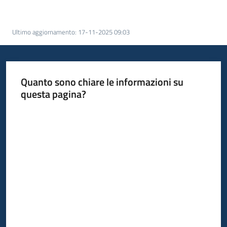
Argomenti
Ultimo aggiornamento
:
17-11-2025 09:03
Quanto sono chiare le informazioni su
Campagne
questa pagina?
di
Valuta da 1 a 5 stelle
comunicazione
Seguici
su