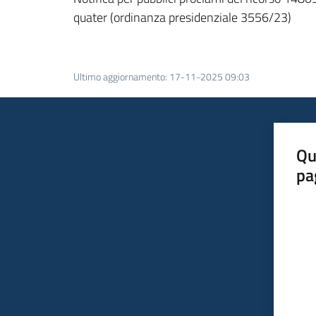
quater (ordinanza presidenziale 3556/23)
Ultimo aggiornamento
:
17-11-2025 09:03
Qu
pa
Valut