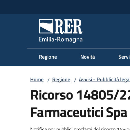
Vai al contenuto
Vai alla navigazione
Vai al footer
Regione Emilia-Romag
Regione
Novità
Servi
Home
Regione
Avvisi - Pubblicità lega
/
/
Ricorso 14805/22
Farmaceutici Spa 
Notifica per pubblici proclami del ricorso 14805