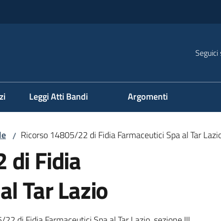
Seguici 
na
zi
Leggi Atti Bandi
Argomenti
le
Ricorso 14805/22 di Fidia Farmaceutici Spa al Tar Lazi
/
 di Fidia
al Tar Lazio
/22 di Fidia Farmaceutici Spa al Tar Lazio, sezione III