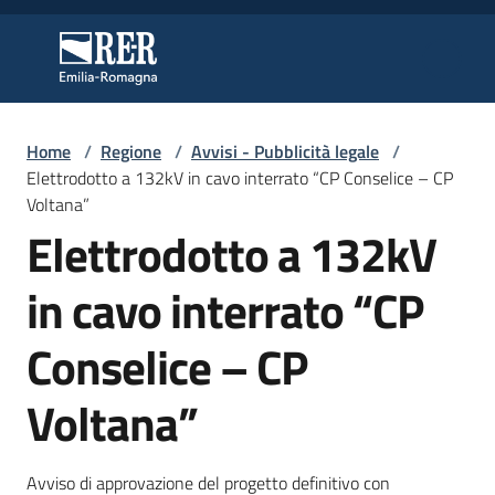
Vai al contenuto
Vai alla navigazione
Vai al footer
Regione Emilia-Romagna
Regione Emilia-Romagna
Home
/
Regione
/
Avvisi - Pubblicità legale
/
Regione
Elettrodotto a 132kV in cavo interrato “CP Conselice – CP
Voltana”
Elettrodotto a 132kV
Novità
in cavo interrato “CP
Conselice – CP
Servizi
Voltana”
Leggi
Atti
Bandi
Avviso di approvazione del progetto definitivo con