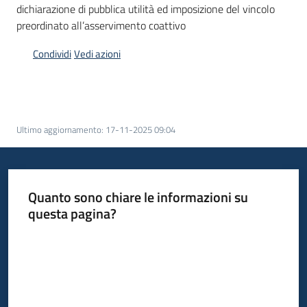
dichiarazione di pubblica utilità ed imposizione del vincolo
preordinato all’asservimento coattivo
Argomenti
Condividi
Vedi azioni
Campagne
Ultimo aggiornamento
:
17-11-2025 09:04
di
comunicazione
Quanto sono chiare le informazioni su
questa pagina?
Seguici
su
Valuta da 1 a 5 stelle