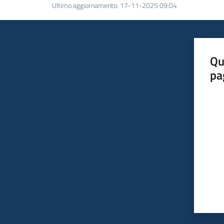
Ultimo aggiornamento
:
17-11-2025 09:04
Qu
pa
Valut