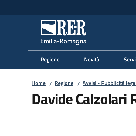
Vai al contenuto
Vai alla navigazione
Vai al footer
Regione Emilia-Romag
Regione
Novità
Servi
Home
Regione
Avvisi - Pubblicità lega
/
/
Davide Calzolari 