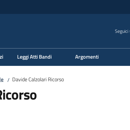
Seguici 
na
zi
Leggi Atti Bandi
Argomenti
le
Davide Calzolari Ricorso
/
Ricorso