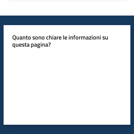
Argomenti
Quanto sono chiare le informazioni su
questa pagina?
Campagne
Valuta da 1 a 5 stelle
di
comunicazione
Seguici
su