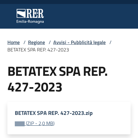
Vai al contenuto
Vai alla navigazione
Vai al footer
Regione Emilia-Romagna
Regione Emilia-Romagna
Home
/
Regione
/
Avvisi - Pubblicità legale
/
Regione
BETATEX SPA REP. 427-2023
BETATEX SPA REP.
Novità
427-2023
Servizi
BETATEX SPA REP. 427-2023.zip
Leggi
Atti
(
ZIP
-
2,0 MB
)
Bandi