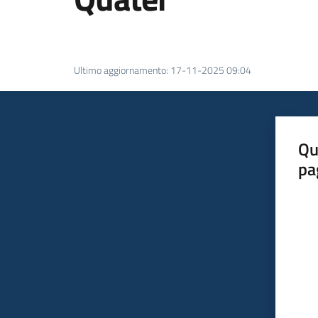
Ultimo aggiornamento
:
17-11-2025 09:04
Qu
pa
Valut