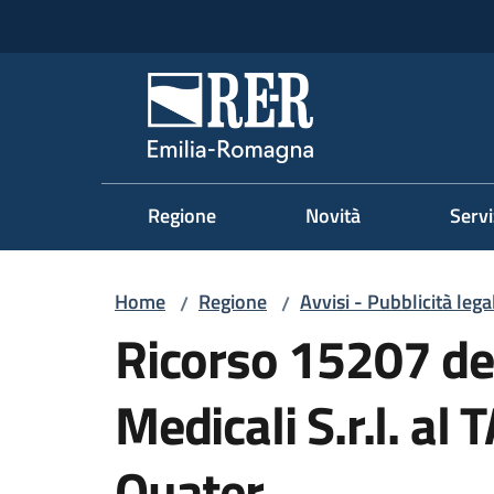
Vai al contenuto
Vai alla navigazione
Vai al footer
Regione Emilia-Romag
Regione
Novità
Servi
Home
Regione
Avvisi - Pubblicità lega
/
/
Ricorso 15207 del
Medicali S.r.l. al 
Quater