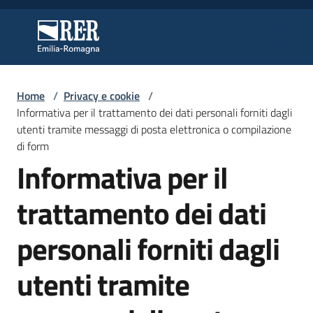
Vai al contenuto
Vai alla navigazione
Vai al footer
Regione Emilia-Romagna
Regione Emilia-Romagna
Home
/
Privacy e cookie
/
Regione
Informativa per il trattamento dei dati personali forniti dagli
utenti tramite messaggi di posta elettronica o compilazione
di form
Informativa per il
Novità
trattamento dei dati
Servizi
personali forniti dagli
Leggi
utenti tramite
Atti
Bandi