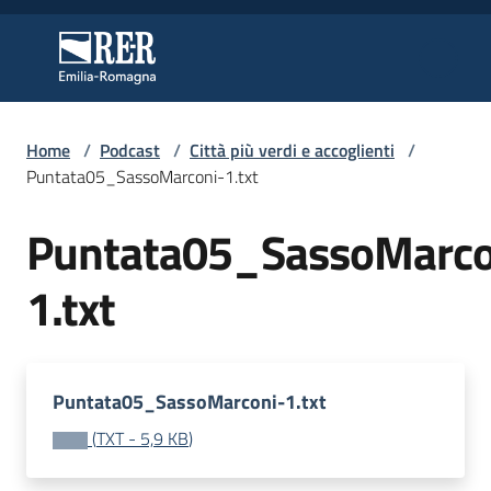
Vai al contenuto
Vai alla navigazione
Vai al footer
Regione Emilia-Romagna
Regione Emilia-Romagna
Home
/
Podcast
/
Città più verdi e accoglienti
/
Regione
Puntata05_SassoMarconi-1.txt
Puntata05_SassoMarco
Novità
1.txt
Servizi
Puntata05_SassoMarconi-1.txt
Leggi
Atti
(
TXT
-
5,9 KB
)
Bandi