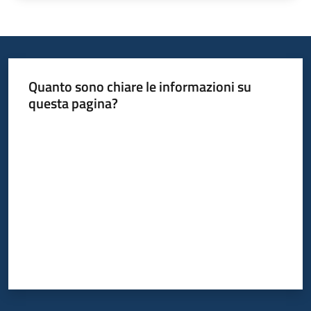
Argomenti
Quanto sono chiare le informazioni su
questa pagina?
Campagne
Valuta da 1 a 5 stelle
di
comunicazione
Seguici
su